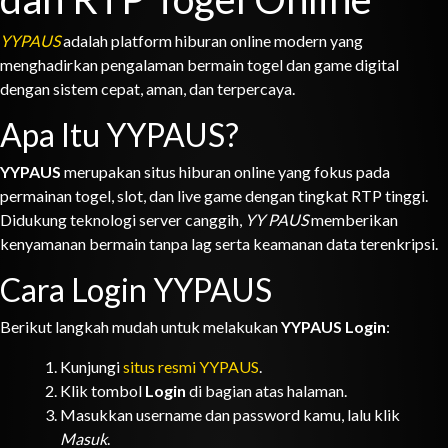
YYPAUS
adalah platform hiburan online modern yang
menghadirkan pengalaman bermain togel dan game digital
dengan sistem cepat, aman, dan terpercaya.
Apa Itu YYPAUS?
YYPAUS
merupakan situs hiburan online yang fokus pada
permainan togel, slot, dan live game dengan tingkat RTP tinggi.
Didukung teknologi server canggih,
YY PAUS
memberikan
kenyamanan bermain tanpa lag serta keamanan data terenkripsi.
Cara Login YYPAUS
Berikut langkah mudah untuk melakukan
YYPAUS Login
:
Kunjungi
situs resmi YYPAUS
.
Klik tombol
Login
di bagian atas halaman.
Masukkan username dan password kamu, lalu klik
Masuk
.